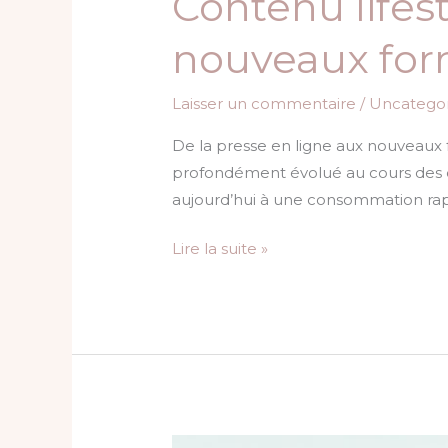
Contenu lifest
nouveaux for
Laisser un commentaire
/
Uncategor
De la presse en ligne aux nouveaux f
profondément évolué au cours des der
aujourd’hui à une consommation rapi
Lire la suite »
Événements