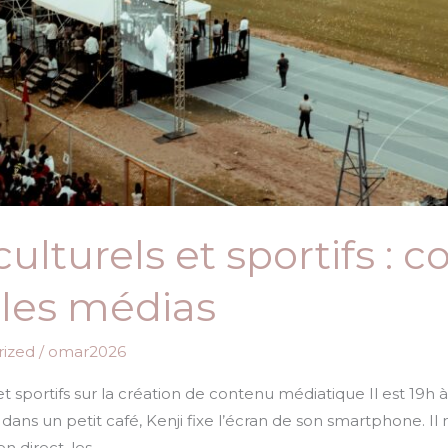
lturels et sportifs : 
 les médias
ized
/
omar2026
sportifs sur la création de contenu médiatique Il est 19h à 
 dans un petit café, Kenji fixe l’écran de son smartphone. 
en direct, les