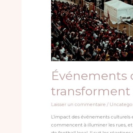
Événements cu
transforment
Laisser un commentaire
/
Uncategor
L’impact des événements culturels et 
commencent à illuminer les rues, et
de football local. Il suit les réactions 