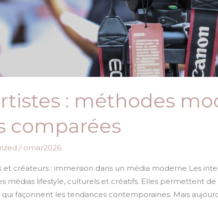
artistes : méthodes mo
es comparées
ized
/
omar2026
tes et créateurs : immersion dans un média moderne Les inter
 médias lifestyle, culturels et créatifs. Elles permettent 
ions qui façonnent les tendances contemporaines. Mais aujourd’